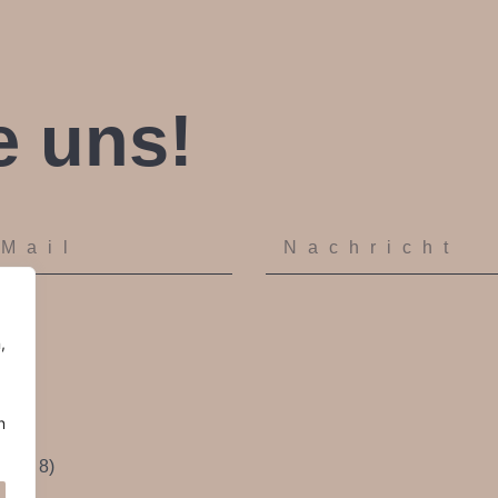
e uns!
,
n
raße 8)