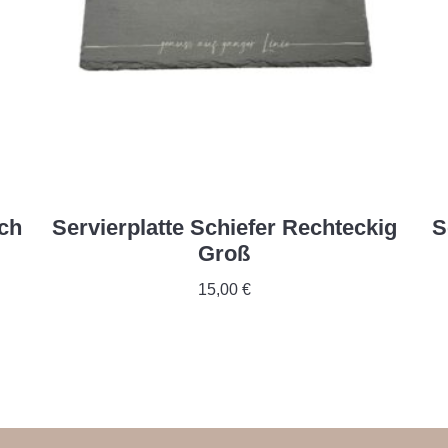
sch
Servierplatte Schiefer Rechteckig
S
Groß
15,00
€
In Den Warenkorb